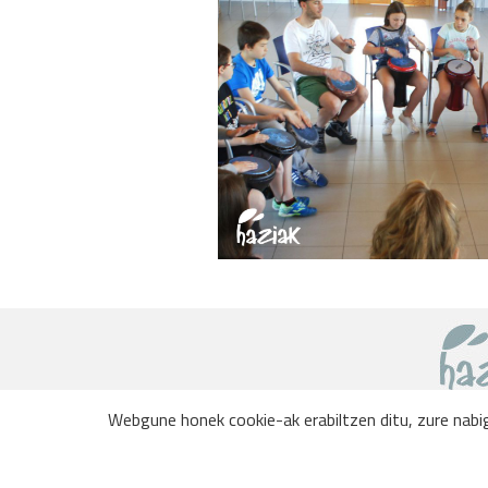
Webgune honek cookie-ak erabiltzen ditu, zure nabig
Webgune honetan dagoen edukia kopiatu, ba