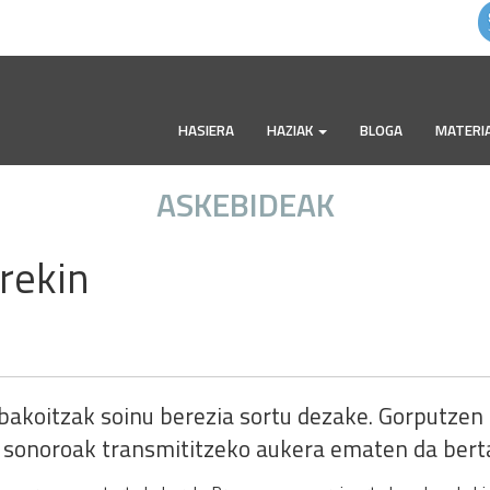
HASIERA
HAZIAK
BLOGA
MATERI
ASKEBIDEAK
rekin
 bakoitzak soinu berezia sortu dezake. Gorputze
 sonoroak transmititzeko aukera ematen da bert