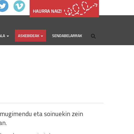
ALA
ASKEBIDEAK
SENDABELARRAK
n mugimendu eta soinuekin zein
an.