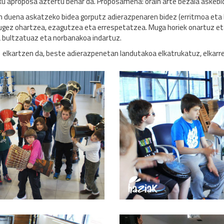
ku aproposa aztertu behar da. Proposamena: orain arte bezala askebid
n duena askatzeko bidea gorputz adierazpenaren bidez (erritmoa eta 
gez ohartzea, ezagutzea eta errespetatzea. Muga horiek onartuz eta 
ea bultzatuaz eta norbanakoa indartuz.
n elkartzen da, beste adierazpenetan landutakoa elkatrukatuz, elkarr