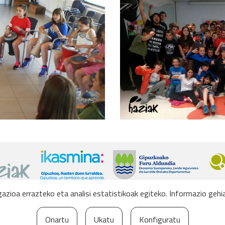
azioa errazteko eta analisi estatistikoak egiteko. Informazio geh
2016 · Haziak
Creative Commons BY-NC-SA 3.0
Onartu
Ukatu
Konfiguratu
natu, lan eratorriak sortu eta jendaurrean zabal ditzakezu, beti ere egiletza ait