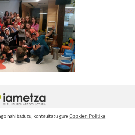
iago nahi baduzu, kontsultatu gure
Cookien Politika
ortuz eta baldintza beretan egiten baduzu.