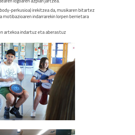
earen logoaren azpian jartzea.
body-perkusioa) irekitzea da, musikaren bitartez
motibazioaren indarrarekin lorpen berrietara
en artekoa indartuz eta aberastuz