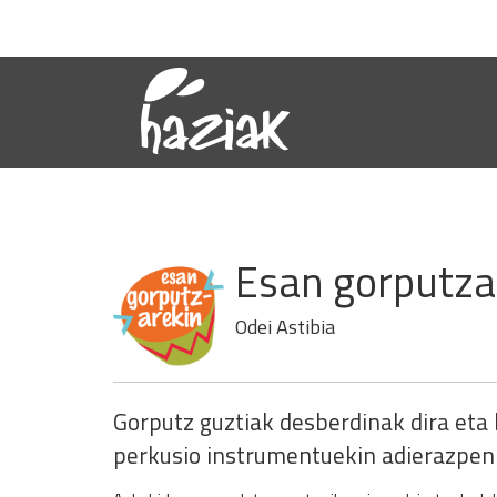
Esan gorputza
Odei Astibia
Gorputz guztiak desberdinak dira eta
perkusio instrumentuekin adierazpen