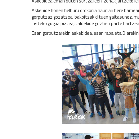
Askebidea eman duten sortzaileen izenak jartzeko le
Askebide honen helburu orokorra haurrari bere barnea
gorputzaz gozatzea, bakoitzak dituen gaitasunez, mu
iristeko gogoa piztea, taldekide guztien parte hartz
Esan gorputzarekin askebidea, esan rapa eta DJareki