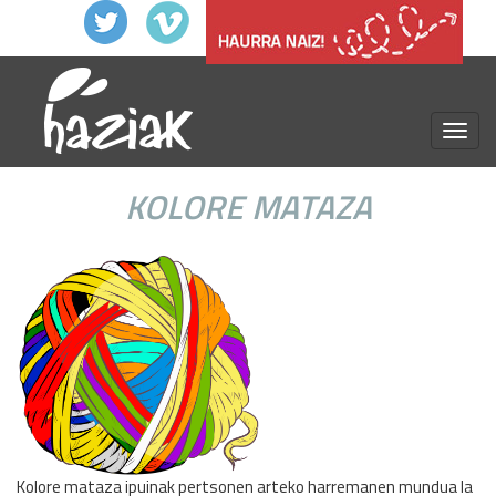
menu
KOLORE MATAZA
Kolore mataza ipuinak pertsonen arteko harremanen mundua la