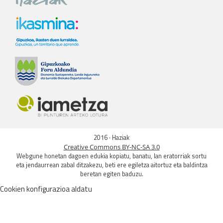
2016 · Haziak
Creative Commons BY-NC-SA 3.0
Webgune honetan dagoen edukia kopiatu, banatu, lan eratorriak sortu
eta jendaurrean zabal ditzakezu, beti ere egiletza aitortuz eta baldintza
beretan egiten baduzu.
Cookien konfigurazioa aldatu