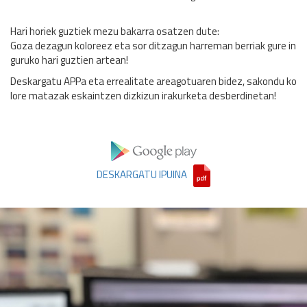
Hari horiek guztiek mezu bakarra osatzen dute:
Goza dezagun koloreez eta sor ditzagun harreman berriak gure in
guruko hari guztien artean!
Deskargatu APPa eta errealitate areagotuaren bidez, sakondu ko
lore matazak eskaintzen dizkizun irakurketa desberdinetan!
DESKARGATU IPUINA