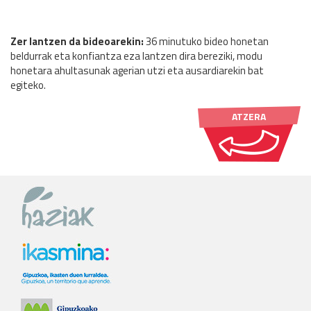
Zer lantzen da bideoarekin:
36 minutuko bideo honetan
beldurrak eta konfiantza eza lantzen dira bereziki, modu
honetara ahultasunak agerian utzi eta ausardiarekin bat
egiteko.
ATZERA