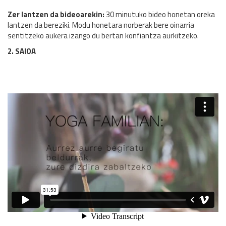
Zer lantzen da bideoarekin:
30 minutuko bideo honetan oreka
lantzen da bereziki. Modu honetara norberak bere oinarria
sentitzeko aukera izango du bertan konfiantza aurkitzeko.
2. SAIOA