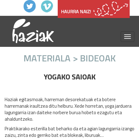
menu
MATERIALA > BIDEOAK
YOGAKO SAIOAK
Haziak egitasmoak, harreman desorekatuak eta botere
harremanak iraultzea ditu helburu. Xede horretan, yoga jarduera
lagungarria izan daiteke norbere burua hobeto ezagutu eta
ahalduntzeko.
Praktikarako esterilla bat beharko da eta agian lagungarria izango
zaizu, zinta edo gerriko bat eta blokeak, liburuak…