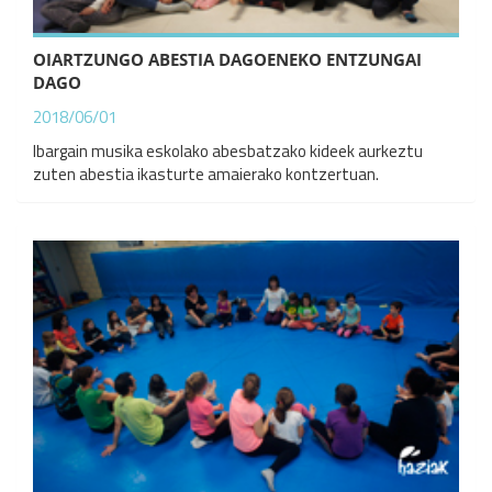
OIARTZUNGO ABESTIA DAGOENEKO ENTZUNGAI
DAGO
2018/06/01
Ibargain musika eskolako abesbatzako kideek aurkeztu
zuten abestia ikasturte amaierako kontzertuan.