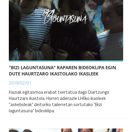
"BIZI LAGUNTASUNA" RAPAREN BIDEOKLIPA EGIN
DUTE HAURTZARO IKASTOLAKO IKASLEEK
2019/02/01
Haziak egitasmoa erabat txertatua dago Oiartzungo
Haurtzaro ikastola. Horren adierazle LH6ko ikasleek
"askebideak" deituriko tailerretan sortutako "Bizi
laguntasuna" bideoklipa.