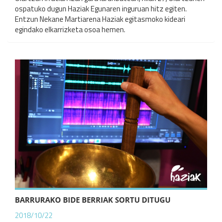
ospatuko dugun Haziak Egunaren inguruan hitz egiten.
Entzun Nekane Martiarena Haziak egitasmoko kideari
egindako elkarrizketa osoa hemen.
BARRURAKO BIDE BERRIAK SORTU DITUGU
2018/10/22