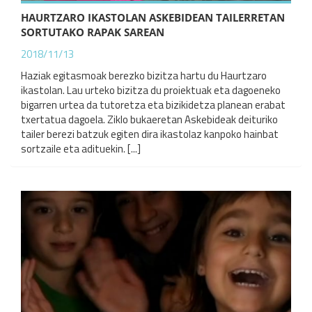
HAURTZARO IKASTOLAN ASKEBIDEAN TAILERRETAN
SORTUTAKO RAPAK SAREAN
2018/11/13
Haziak egitasmoak berezko bizitza hartu du Haurtzaro
ikastolan. Lau urteko bizitza du proiektuak eta dagoeneko
bigarren urtea da tutoretza eta bizikidetza planean erabat
txertatua dagoela. Ziklo bukaeretan Askebideak deituriko
tailer berezi batzuk egiten dira ikastolaz kanpoko hainbat
sortzaile eta adituekin. [...]