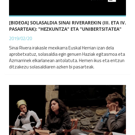
[BIDEOA] SOLASALDIA SINAI RIVERAREKIN (III. ETA IV.
PASARTEAK): "HEZKUNTZA" ETA "UNIBERTSITATEA"
2019/02/20
Sinai Rivera irakasle mexikarra Euskal Herrian izan dela
aprobetxatuz, solasaldia egin genuen Haziak egitasmoa eta
Azmarrinek elkarlanean antolatuta. Hemen ikus eta entzun
ditzakezu solasaldiaren azken bi pasarteak.