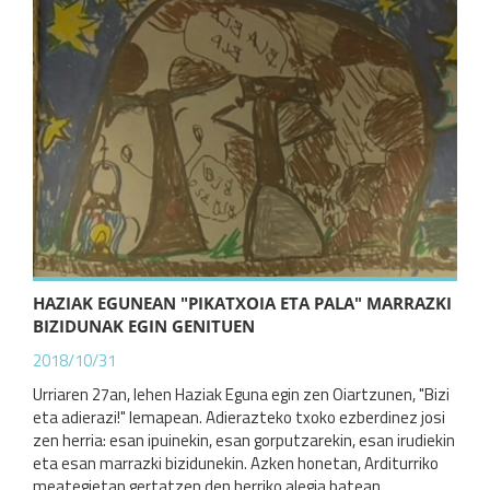
HAZIAK EGUNEAN "PIKATXOIA ETA PALA" MARRAZKI
BIZIDUNAK EGIN GENITUEN
2018/10/31
Urriaren 27an, lehen Haziak Eguna egin zen Oiartzunen, "Bizi
eta adierazi!" lemapean. Adierazteko txoko ezberdinez josi
zen herria: esan ipuinekin, esan gorputzarekin, esan irudiekin
eta esan marrazki bizidunekin. Azken honetan, Arditurriko
meategietan gertatzen den herriko alegia batean