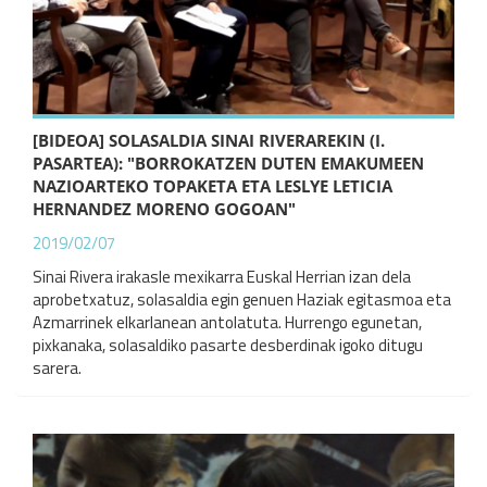
[BIDEOA] SOLASALDIA SINAI RIVERAREKIN (I.
PASARTEA): "BORROKATZEN DUTEN EMAKUMEEN
NAZIOARTEKO TOPAKETA ETA LESLYE LETICIA
HERNANDEZ MORENO GOGOAN"
2019/02/07
Sinai Rivera irakasle mexikarra Euskal Herrian izan dela
aprobetxatuz, solasaldia egin genuen Haziak egitasmoa eta
Azmarrinek elkarlanean antolatuta. Hurrengo egunetan,
pixkanaka, solasaldiko pasarte desberdinak igoko ditugu
sarera.