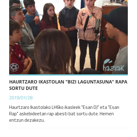
HAURTZARO IKASTOLAN "BIZI LAGUNTASUNA" RAPA
SORTU DUTE
2019/01/28
Haurtzaro Ikastolako LH6ko ikasleek "Esan DJ" eta "Esan
Rap" askebideetan rap abesti bat sortu dute. Hemen
entzun dezakezu.