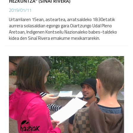
HEZKUNTZA" (SINAÍ RIVERA)
2019/01/11
Urtarrilaren 15ean, asteartea, arratsaldeko 18:30etatik
aurrera solasaldian egongo gara Oiartzungo Udal Pleno
Aretoan, Indigenen Kontseilu Nazionaleko babes-taldeko
kidea den Sinaí Rivera emakume mexikarrarekin.