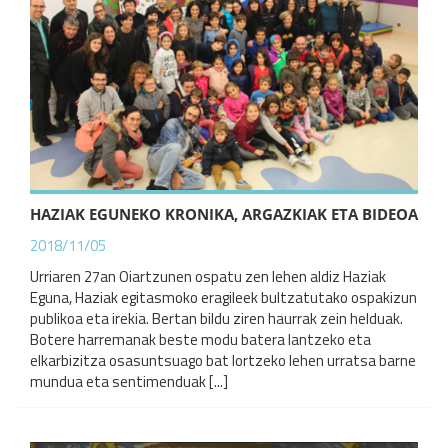
HAZIAK EGUNEKO KRONIKA, ARGAZKIAK ETA BIDEOA
2018/11/05
Urriaren 27an Oiartzunen ospatu zen lehen aldiz Haziak
Eguna, Haziak egitasmoko eragileek bultzatutako ospakizun
publikoa eta irekia. Bertan bildu ziren haurrak zein helduak.
Botere harremanak beste modu batera lantzeko eta
elkarbizitza osasuntsuago bat lortzeko lehen urratsa barne
mundua eta sentimenduak [...]