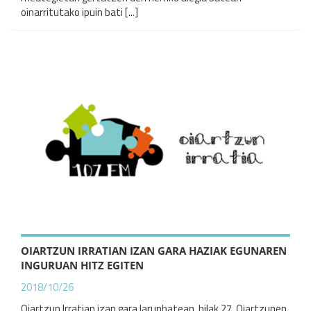
oinarritutako ipuin bati [...]
OIARTZUN IRRATIAN IZAN GARA HAZIAK EGUNAREN
INGURUAN HITZ EGITEN
2018/10/26
Oiartzun Irratian izan gara larunbatean, hilak 27, Oiartzunen