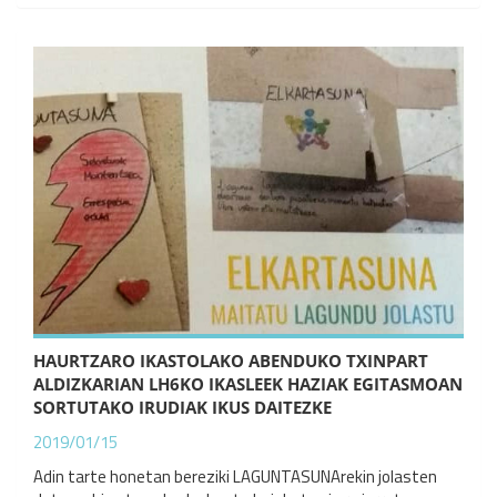
HAURTZARO IKASTOLAKO ABENDUKO TXINPART
ALDIZKARIAN LH6KO IKASLEEK HAZIAK EGITASMOAN
SORTUTAKO IRUDIAK IKUS DAITEZKE
2019/01/15
Adin tarte honetan bereziki LAGUNTASUNArekin jolasten