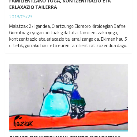
FAMILIENTZAKO YOGA, KONTZENTRAZIO ETA
ERLAXAZIO TAILERRA
2018/05/23
Maiatzak 27 igandea, Oiartzungo Elorsoro Kiroldegian Dafne
Gurrutxaga yogan adituak gidatuta, familientzako yoga,
kontzentrazio eta erlaxazio tailerra izango da. Ekimen hau 5
urtetik, gorrako haur eta euren familientzat zuzendua dago.