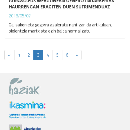
GURASO.EUS WEBGUNEAN GENERO INDARKERIAK
HAURRENGAN ERAGITEN DUEN SUFRIMENDUAZ
2018/05/07
Gai sakon eta gogorra azaleratu nahi izan da artikuluan,
biolentzia martxista ezin baita normalizatu
«
1
2
3
4
5
6
»