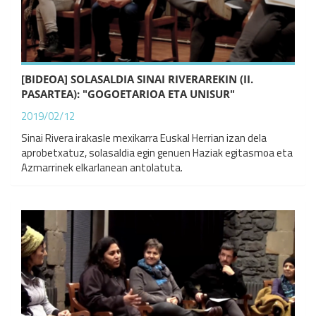
[BIDEOA] SOLASALDIA SINAI RIVERAREKIN (II.
PASARTEA): "GOGOETARIOA ETA UNISUR"
2019/02/12
Sinai Rivera irakasle mexikarra Euskal Herrian izan dela
aprobetxatuz, solasaldia egin genuen Haziak egitasmoa eta
Azmarrinek elkarlanean antolatuta.