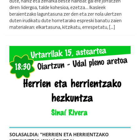
dute, nahiz eta zeharka beste hainbat gai ere jorratzen
diren: lidergoa, talde kohesioa, ezetza… Ikasleek
beraientzako laguntasuna zer den eta zer nola ulertzen
duten irudikatu dute horretarako espreski banatu zaien
materialean: elkartasuna, kitzikatu, errespetatu, [...]
SOLASALDIA: "HERRIEN ETA HERRIENTZAKO