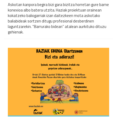
Askotan kanpora begira bizi gara bizitza horretan gure barne
konexioa albo batera utzita. Haziak proiektuan orainean
kokatzeko baliogarriak izan daitezkeen mota askotako
baliabideak sortzen ditugu profesional desberdinen
laguntzarekin. “Barrurako bidean” atalean aurkituko dituzu
gehienak.