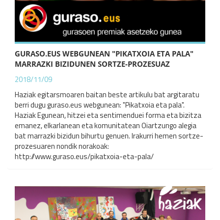
GURASO.EUS WEBGUNEAN "PIKATXOIA ETA PALA"
MARRAZKI BIZIDUNEN SORTZE-PROZESUAZ
2018/11/09
Haziak egitarsmoaren baitan beste artikulu bat argitaratu
berri dugu guraso.eus webgunean: "Pikatxoia eta pala".
Haziak Egunean, hitzei eta sentimenduei forma eta bizitza
emanez, elkarlanean eta komunitatean Oiartzungo alegia
bat marrazki bizidun bihurtu genuen. Irakurri hemen sortze-
prozesuaren nondik norakoak:
http://www.guraso.eus/pikatxoia-eta-pala/