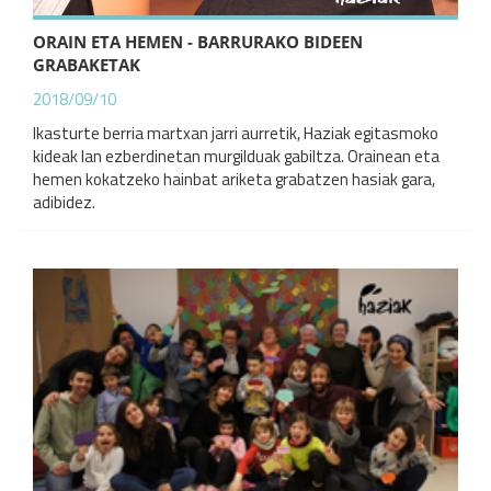
ORAIN ETA HEMEN - BARRURAKO BIDEEN
GRABAKETAK
2018/09/10
Ikasturte berria martxan jarri aurretik, Haziak egitasmoko
kideak lan ezberdinetan murgilduak gabiltza. Orainean eta
hemen kokatzeko hainbat ariketa grabatzen hasiak gara,
adibidez.