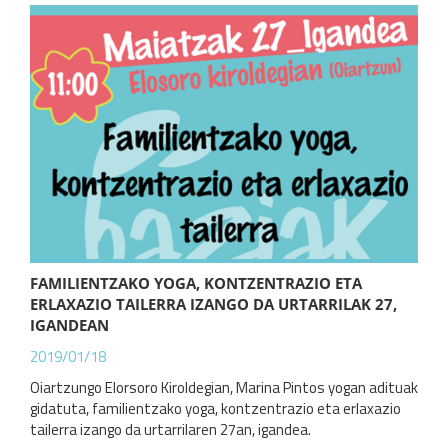
FAMILIENTZAKO YOGA, KONTZENTRAZIO ETA
ERLAXAZIO TAILERRA IZANGO DA URTARRILAK 27,
IGANDEAN
2019/01/18
Oiartzungo Elorsoro Kiroldegian, Marina Pintos yogan adituak
gidatuta, familientzako yoga, kontzentrazio eta erlaxazio
tailerra izango da urtarrilaren 27an, igandea.