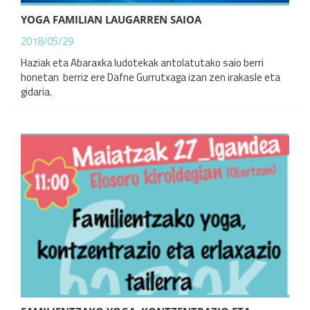
YOGA FAMILIAN LAUGARREN SAIOA
2018/05/29
Haziak eta Abaraxka ludotekak antolatutako saio berri
honetan berriz ere Dafne Gurrutxaga izan zen irakasle eta
gidaria.