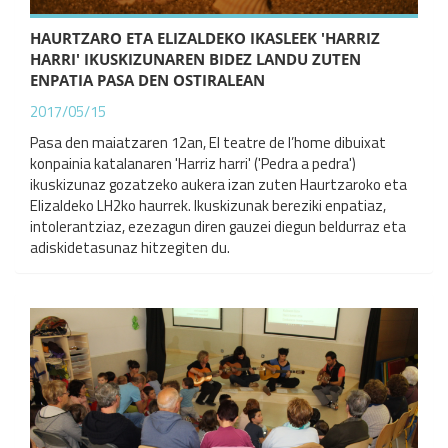
HAURTZARO ETA ELIZALDEKO IKASLEEK 'HARRIZ
HARRI' IKUSKIZUNAREN BIDEZ LANDU ZUTEN
ENPATIA PASA DEN OSTIRALEAN
2017/05/15
Pasa den maiatzaren 12an, El teatre de l’home dibuixat
konpainia katalanaren 'Harriz harri' ('Pedra a pedra')
ikuskizunaz gozatzeko aukera izan zuten Haurtzaroko eta
Elizaldeko LH2ko haurrek. Ikuskizunak bereziki enpatiaz,
intolerantziaz, ezezagun diren gauzei diegun beldurraz eta
adiskidetasunaz hitzegiten du.