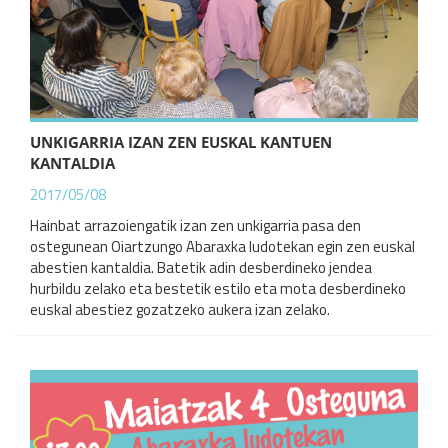
UNKIGARRIA IZAN ZEN EUSKAL KANTUEN
KANTALDIA
2017/05/08
Hainbat arrazoiengatik izan zen unkigarria pasa den
ostegunean Oiartzungo Abaraxka ludotekan egin zen euskal
abestien kantaldia. Batetik adin desberdineko jendea
hurbildu zelako eta bestetik estilo eta mota desberdineko
euskal abestiez gozatzeko aukera izan zelako.