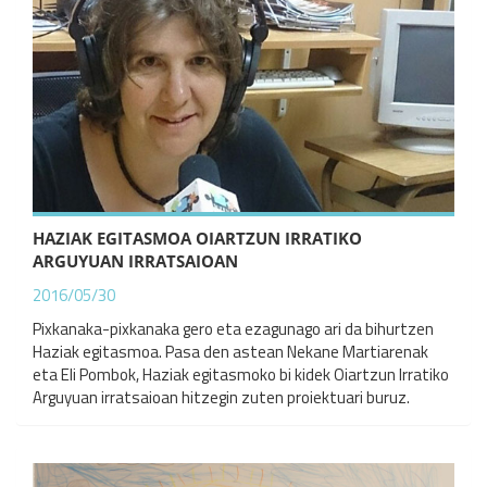
HAZIAK EGITASMOA OIARTZUN IRRATIKO
ARGUYUAN IRRATSAIOAN
2016/05/30
Pixkanaka-pixkanaka gero eta ezagunago ari da bihurtzen
Haziak egitasmoa. Pasa den astean Nekane Martiarenak
eta Eli Pombok, Haziak egitasmoko bi kidek Oiartzun Irratiko
Arguyuan irratsaioan hitzegin zuten proiektuari buruz.