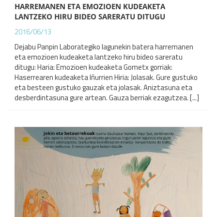
HARREMANEN ETA EMOZIOEN KUDEAKETA
LANTZEKO HIRU BIDEO SARERATU DITUGU
2016/06/13
Dejabu Panpin Laborategiko lagunekin batera harremanen
eta emozioen kudeaketa lantzeko hiru bideo sareratu
ditugu: Haria: Emozioen kudeaketa Gometx gorriak:
Haserrearen kudeaketa Iñurrien Hiria: Jolasak. Gure gustuko
eta besteen gustuko gauzak eta jolasak. Aniztasuna eta
desberdintasuna gure artean. Gauza berriak ezagutzea. [...]