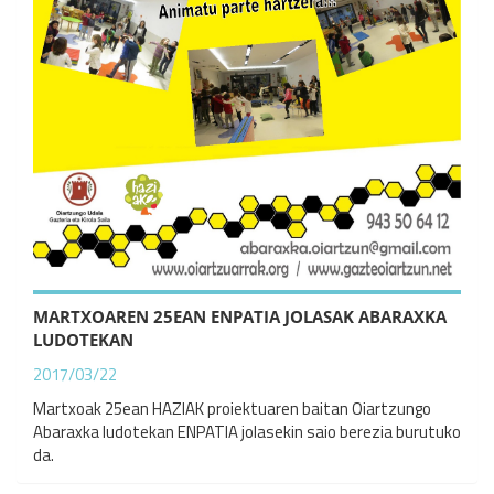
MARTXOAREN 25EAN ENPATIA JOLASAK ABARAXKA
LUDOTEKAN
2017/03/22
Martxoak 25ean HAZIAK proiektuaren baitan Oiartzungo
Abaraxka ludotekan ENPATIA jolasekin saio berezia burutuko
da.