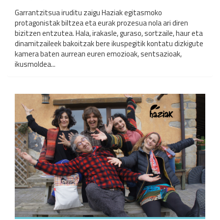
Garrantzitsua iruditu zaigu Haziak egitasmoko
protagonistak biltzea eta eurak prozesua nola ari diren
bizitzen entzutea. Hala, irakasle, guraso, sortzaile, haur eta
dinamitzaileek bakoitzak bere ikuspegitik kontatu dizkigute
kamera baten aurrean euren emozioak, sentsazioak,
ikusmoldea...