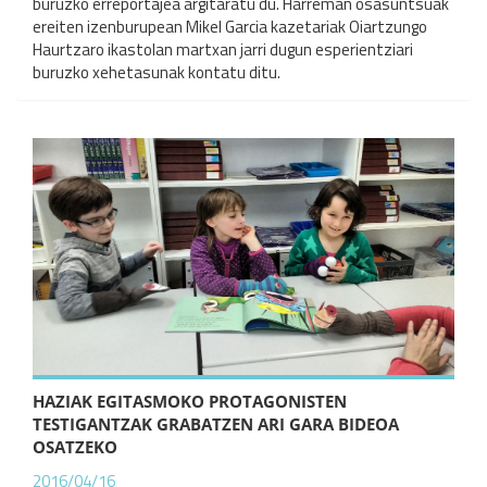
buruzko erreportajea argitaratu du. Harreman osasuntsuak
ereiten izenburupean Mikel Garcia kazetariak Oiartzungo
Haurtzaro ikastolan martxan jarri dugun esperientziari
buruzko xehetasunak kontatu ditu.
HAZIAK EGITASMOKO PROTAGONISTEN
TESTIGANTZAK GRABATZEN ARI GARA BIDEOA
OSATZEKO
2016/04/16