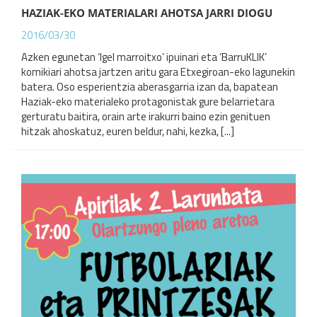
HAZIAK-EKO MATERIALARI AHOTSA JARRI DIOGU
2016/03/30
Azken egunetan ‘Igel marroitxo’ ipuinari eta ‘BarruKLIK’
komikiari ahotsa jartzen aritu gara Etxegiroan-eko lagunekin
batera. Oso esperientzia aberasgarria izan da, bapatean
Haziak-eko materialeko protagonistak gure belarrietara
gerturatu baitira, orain arte irakurri baino ezin genituen
hitzak ahoskatuz, euren beldur, nahi, kezka, [...]