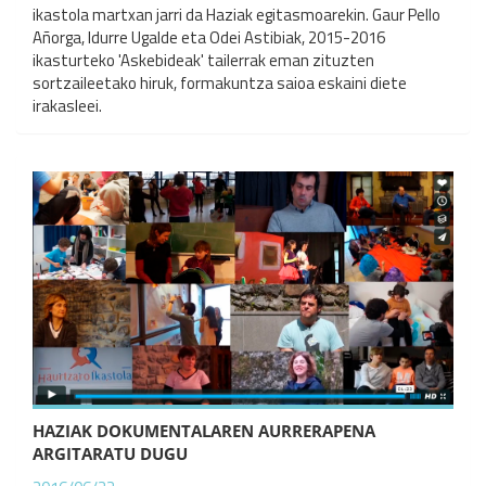
ikastola martxan jarri da Haziak egitasmoarekin. Gaur Pello
Añorga, Idurre Ugalde eta Odei Astibiak, 2015-2016
ikasturteko 'Askebideak' tailerrak eman zituzten
sortzaileetako hiruk, formakuntza saioa eskaini diete
irakasleei.
HAZIAK DOKUMENTALAREN AURRERAPENA
ARGITARATU DUGU