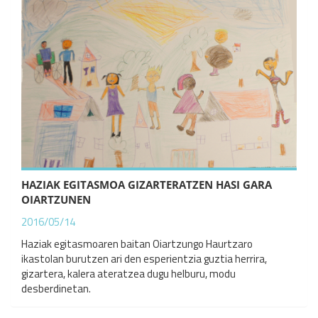
HAZIAK EGITASMOA GIZARTERATZEN HASI GARA
OIARTZUNEN
2016/05/14
Haziak egitasmoaren baitan Oiartzungo Haurtzaro
ikastolan burutzen ari den esperientzia guztia herrira,
gizartera, kalera ateratzea dugu helburu, modu
desberdinetan.