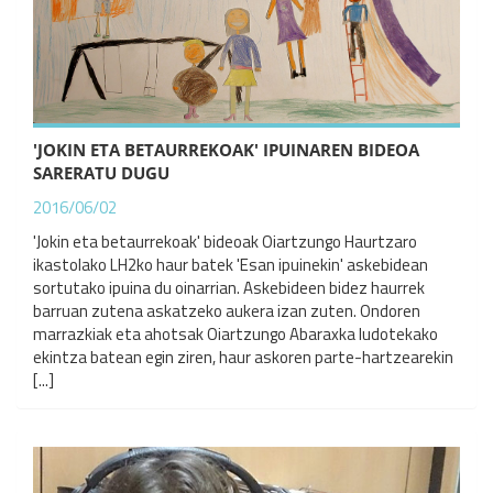
'JOKIN ETA BETAURREKOAK' IPUINAREN BIDEOA
SARERATU DUGU
2016/06/02
'Jokin eta betaurrekoak' bideoak Oiartzungo Haurtzaro
ikastolako LH2ko haur batek 'Esan ipuinekin' askebidean
sortutako ipuina du oinarrian. Askebideen bidez haurrek
barruan zutena askatzeko aukera izan zuten. Ondoren
marrazkiak eta ahotsak Oiartzungo Abaraxka ludotekako
ekintza batean egin ziren, haur askoren parte-hartzearekin
[...]