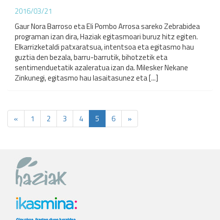
2016/03/21
Gaur Nora Barroso eta Eli Pombo Arrosa sareko Zebrabidea
programan izan dira, Haziak egitasmoari buruz hitz egiten.
Elkarrizketaldi patxaratsua, intentsoa eta egitasmo hau
guztia den bezala, barru-barrutik, bihotzetik eta
sentimenduetatik azaleratua izan da. Milesker Nekane
Zinkunegi, egitasmo hau lasaitasunez eta [...]
«
1
2
3
4
5
6
»