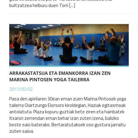
bultzatzea helburu duen Torri [...]
ARRAKASTATSUA ETA EMANKORRA IZAN ZEN
MARINA PINTOSEN YOGA TAILERRA
2017/05/02
Pasa den apirilaren 30ean eman zuen Marina Pintosek yoga
tailerra Oiartzungo Elorsoro kiroldegian, Haziak egitasmoak
antolatuta. Plaza kopuru guztiak bete ziren eta hainbatek
itxaron zerrendan eman behar izan zuten izena, balizko
beste saio baterako. Bertaratutakoek oso gustura jarraitu
zuten saioa.