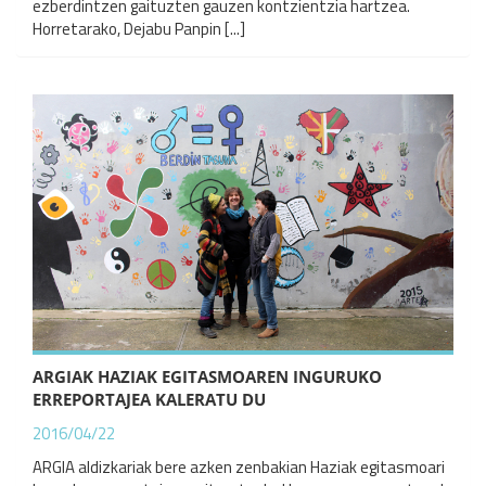
ezberdintzen gaituzten gauzen kontzientzia hartzea.
Horretarako, Dejabu Panpin [...]
ARGIAK HAZIAK EGITASMOAREN INGURUKO
ERREPORTAJEA KALERATU DU
2016/04/22
ARGIA aldizkariak bere azken zenbakian Haziak egitasmoari