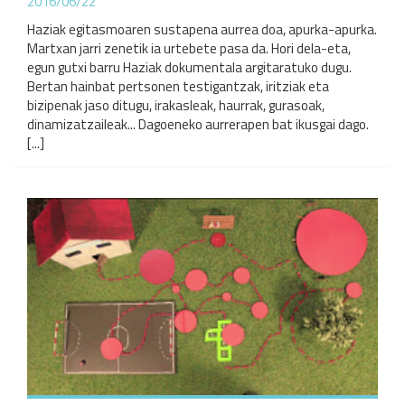
2016/06/22
Haziak egitasmoaren sustapena aurrea doa, apurka-apurka.
Martxan jarri zenetik ia urtebete pasa da. Hori dela-eta,
egun gutxi barru Haziak dokumentala argitaratuko dugu.
Bertan hainbat pertsonen testigantzak, iritziak eta
bizipenak jaso ditugu, irakasleak, haurrak, gurasoak,
dinamizatzaileak... Dagoeneko aurrerapen bat ikusgai dago.
[...]