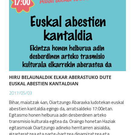
HIRU BELAUNALDIK ELKAR ABERASTUKO DUTE
EUSKAL ABESTIEN KANTALDIAN
2017/05/03
Bihar, maiatzak 4an, Oiartzungo Abaraxka ludotekan euskal
abestien kantaldia egingo da, arratsaldeko 17:00etan.
Egitasmo honen helburua adin desberdinen arteko
transmisio kulturala egitea da. Oraingo honetan Haziak
egitasmoak Oiartzungo adineko herritarren aisialdia,
gizarteratzea eta parte-hartzea dinamizatzea eta