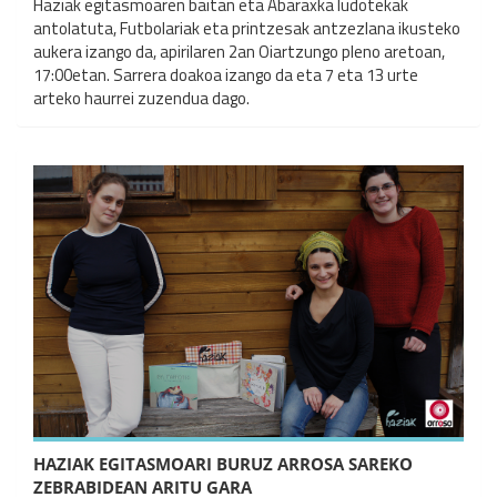
Haziak egitasmoaren baitan eta Abaraxka ludotekak
antolatuta, Futbolariak eta printzesak antzezlana ikusteko
aukera izango da, apirilaren 2an Oiartzungo pleno aretoan,
17:00etan. Sarrera doakoa izango da eta 7 eta 13 urte
arteko haurrei zuzendua dago.
HAZIAK EGITASMOARI BURUZ ARROSA SAREKO
ZEBRABIDEAN ARITU GARA