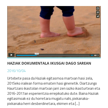
HAZIAK DOKUMENTALA IKUSGAI DAGO SAREAN
2016/10/04
Urtebete pasa da Haziak egitasmoa martxan hasi zela,
2015eko irailean forma ematen hasi ginenetik. Oiartzungo
Haurtzaro ikastolan martxan jarri zen iazko ikasturtean eta
2016-2017an esperientzia errepikatuko dute. Baina Haziak
egitasmoak ez du horretara mugatu nahi, pixkanaka-
pixkanaka herri desberdinetara, ekimen eta [...]