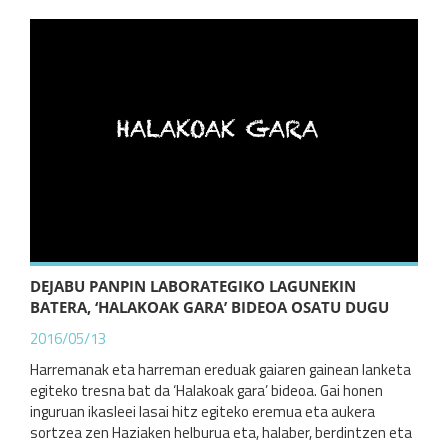
DEJABU PANPIN LABORATEGIKO LAGUNEKIN
BATERA, ‘HALAKOAK GARA’ BIDEOA OSATU DUGU
2016/05/13
Harremanak eta harreman ereduak gaiaren gainean lanketa
egiteko tresna bat da ‘Halakoak gara’ bideoa. Gai honen
inguruan ikasleei lasai hitz egiteko eremua eta aukera
sortzea zen Haziaken helburua eta, halaber, berdintzen eta