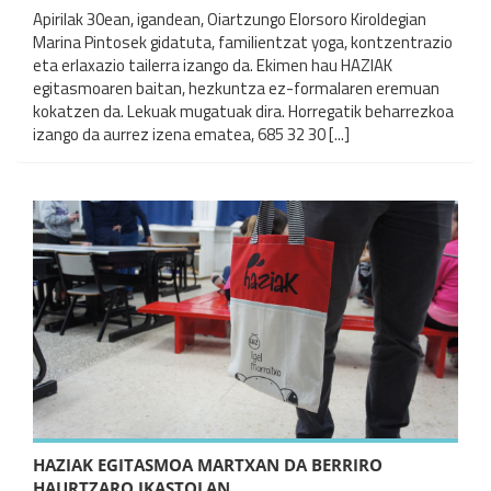
Apirilak 30ean, igandean, Oiartzungo Elorsoro Kiroldegian
Marina Pintosek gidatuta, familientzat yoga, kontzentrazio
eta erlaxazio tailerra izango da. Ekimen hau HAZIAK
egitasmoaren baitan, hezkuntza ez-formalaren eremuan
kokatzen da. Lekuak mugatuak dira. Horregatik beharrezkoa
izango da aurrez izena ematea, 685 32 30 [...]
HAZIAK EGITASMOA MARTXAN DA BERRIRO
HAURTZARO IKASTOLAN