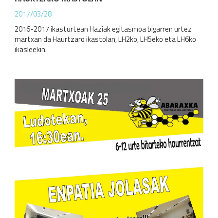
2017/03/28
2016-2017 ikasturtean Haziak egitasmoa bigarren urtez
martxan da Haurtzaro ikastolan, LH2ko, LH5eko eta LH6ko
ikasleekin.